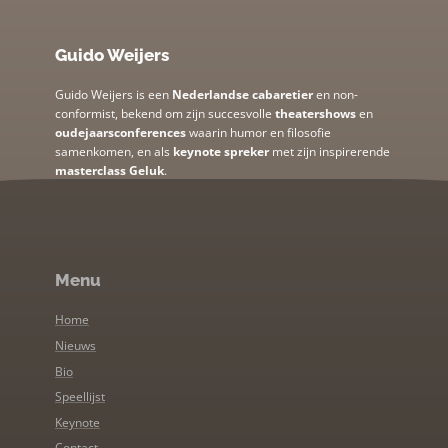
Guido Weijers
Guido Weijers is een
Nederlandse cabaretier
en non-
conformist, bekend om zijn succesvolle
theatershows
en
oudejaarsconferences
waarin humor en filosofie
samenkomen, en als
keynote spreker
met zijn inspirerende
masterclass Geluk
.
Menu
Home
Nieuws
Bio
Speellijst
Keynote
Contact