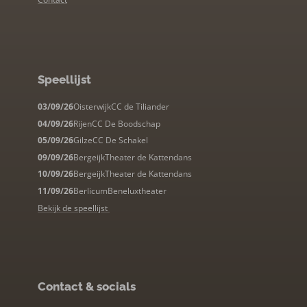
Speellijst
03/09/26
Oisterwijk
CC de Tiliander
04/09/26
Rijen
CC De Boodschap
05/09/26
Gilze
CC De Schakel
09/09/26
Bergeijk
Theater de Kattendans
10/09/26
Bergeijk
Theater de Kattendans
11/09/26
Berlicum
Beneluxtheater
Bekijk de speellijst
Contact & socials